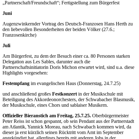
„Partnerschaft/Freundschaft“; Fertigstellung zum Bürgerfest
Juni
Augenzwinkernder Vortrag des Deutsch-Franzosen Hans Herth zu
den liebevollen Besonderheiten der beiden Völker (27.6.;
Franzosenkirche)
Juli
Am Bürgerfest, zu dem der Besuch einer ca. 80 Personen starken
Delegation aus Les Sables, darunter auch die
Partnerschaftsinitiatorin Doris Michon erwartet wird, sind u.a. diese
Highlights vorgesehen:
Festempfang
im evangelischen Haus (Donnerstag, 24.7.25)
und anschließend großes
Festkonzert
in der Musikschule mit
Beteiligung des Akkordeonorchesters, der Schwabacher Blasmusik,
der Musikschule, eines Chors und sablaiser Musikern.
Offizieller Bieranstich am Freitag, 25.7.25.
Oberbürgermeister
Peter Reiss ist schon gespannt, ob sein Pendant aus der Partnerstadt
am Atlantik, Yannick Moreau, nach Schwabach kommen wird, da
dieser ja erst kürzlich seinen Rücktritt vom Amt im September
angekündigt hat, allerdings bereits mit anderen Jobs in der