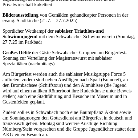
Privatwirtschaft kokettiert.
Bilderausstellung
von Gemälden gehandicapter Personen in der
evang. Stadtkirche (21.7. – 27.7.2025)
Sportlicher Wettkampf der
sablaiser Triathlon-und
Schwimmjugend
mit dem Schwabacher Schwimmverein (Sonntag,
27.7.25 im Parkbad)
Großes Défilé
der Gäste Schwabacher Gruppen am Bürgerfest-
Sonntag zur Verteilung der Magistratswurst mit sablaiser
Spezialitäten (nachmittags).
Am Bürgerfest werden auch die sablaiser Musikgruppe Force 5
auftreten, zudem sind neben Ausflügen nach Spalt (Brauerei), an
den Brombachsee (Schiffstour) und den Altmühlsee (die Jugend
wird auf einem antiken Römerboot ihre Ruderkünste unter Beweis
stellen) auch eine Stadtführung und Besuche im Museum und in
Gustenfelden geplant.
Zudem soll es in Schwabach noch eine Baumpflanz-Aktion sowie
am Sonntagmorgen den Gottesdienst am Bürgerfest in deutsch und
französisch geben. Montag sind weitere Ausflüge Richtung
Nürnberg/Stein vorgesehen und die Gruppe Jugendlicher stattet dem
AKG einen Besuch ab.