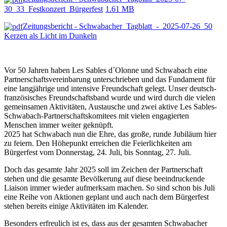
30_33_Festkonzert_Bürgerfest
1.61 MB
Zeitungsbericht - Schwabacher_Tagblatt_-_2025-07-26_50
Kerzen als Licht im Dunkeln
Vor 50 Jahren haben Les Sables d´Olonne und Schwabach eine
Partnerschaftsvereinbarung unterschrieben und das Fundament für
eine langjährige und intensive Freundschaft gelegt. Unser deutsch-
französisches Freundschaftsband wurde und wird durch die vielen
gemeinsamen Aktivitäten, Austausche und zwei aktive Les Sables-
Schwabach-Partnerschaftskomitees mit vielen engagierten
Menschen immer weiter geknüpft.
2025 hat Schwabach nun die Ehre, das große, runde Jubiläum hier
zu feiern. Den Höhepunkt erreichen die Feierlichkeiten am
Bürgerfest vom Donnerstag, 24. Juli, bis Sonntag, 27. Juli.
Doch das gesamte Jahr 2025 soll im Zeichen der Partnerschaft
stehen und die gesamte Bevölkerung auf diese beeindruckende
Liaison immer wieder aufmerksam machen.
So sind schon bis Juli
eine Reihe von Aktionen geplant und auch nach dem Bürgerfest
stehen bereits einige Aktivitäten im Kalender.
Besonders erfreulich ist es, dass aus der gesamten Schwabacher